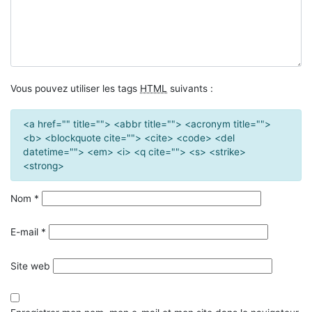
Vous pouvez utiliser les tags
HTML
suivants :
<a href="" title=""> <abbr title=""> <acronym title="">
<b> <blockquote cite=""> <cite> <code> <del
datetime=""> <em> <i> <q cite=""> <s> <strike>
<strong>
Nom
*
E-mail
*
Site web