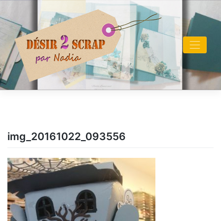
Skip
to
content
img_20161022_093556