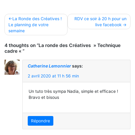
Navigation
La Ronde des Créatives !
RDV ce soir à 20 h pour un
Le planning de votre
live facebook
de
semaine
l’article
4 thoughts on “La ronde des Créatives » Technique
cadre « ”
Catherine Lemonnier
says:
2 avril 2020 at 11 h 56 min
Un tuto très sympa Nadia, simple et efficace !
Bravo et bisous
Répondre