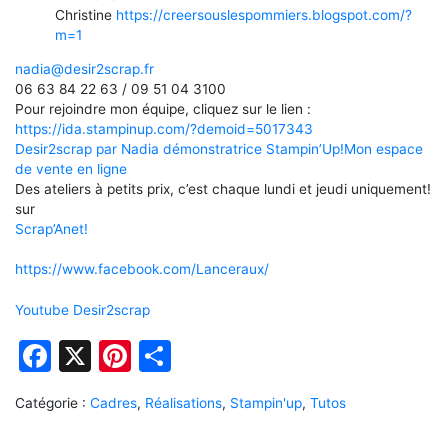
Christine
https://creersouslespommiers.blogspot.com/?
m=1
nadia@desir2scrap.fr
06 63 84 22 63 / 09 51 04 3100
Pour rejoindre mon équipe, cliquez sur le lien :
https://ida.stampinup.com/?demoid=5017343
Desir2scrap par Nadia démonstratrice Stampin’Up!
Mon espace
de vente en ligne
Des ateliers à petits prix, c’est chaque lundi et jeudi uniquement!
sur
Scrap’Anet!
https://www.facebook.com/Lanceraux/
Youtube Desir2scrap
Facebook
X
Pinterest
Partager
Catégorie :
Cadres
,
Réalisations
,
Stampin'up
,
Tutos