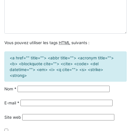
Vous pouvez utiliser les tags
HTML
suivants :
<a href="" title=""> <abbr title=""> <acronym title="">
<b> <blockquote cite=""> <cite> <code> <del
datetime=""> <em> <i> <q cite=""> <s> <strike>
<strong>
Nom
*
E-mail
*
Site web