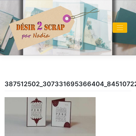
Skip
to
content
387512502_307331695366404_8451072