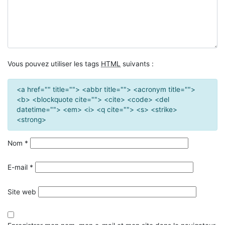
Vous pouvez utiliser les tags
HTML
suivants :
<a href="" title=""> <abbr title=""> <acronym title="">
<b> <blockquote cite=""> <cite> <code> <del
datetime=""> <em> <i> <q cite=""> <s> <strike>
<strong>
Nom
*
E-mail
*
Site web