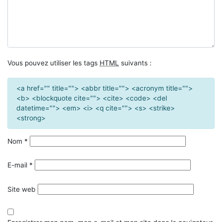
Vous pouvez utiliser les tags
HTML
suivants :
<a href="" title=""> <abbr title=""> <acronym title="">
<b> <blockquote cite=""> <cite> <code> <del
datetime=""> <em> <i> <q cite=""> <s> <strike>
<strong>
Nom
*
E-mail
*
Site web