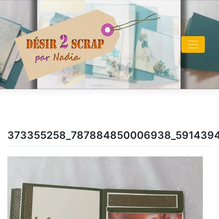
Skip
to
content
373355258_787884850006938_591439