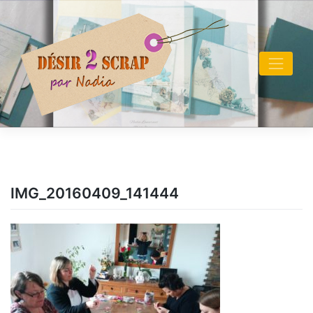
Skip
to
content
IMG_20160409_141444