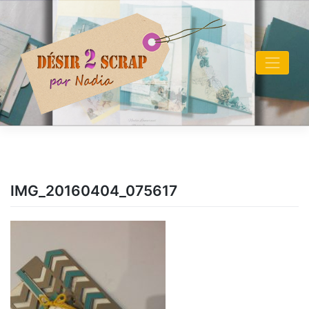
Skip
to
content
IMG_20160404_075617