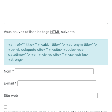
Vous pouvez utiliser les tags
HTML
suivants :
<a href="" title=""> <abbr title=""> <acronym title="">
<b> <blockquote cite=""> <cite> <code> <del
datetime=""> <em> <i> <q cite=""> <s> <strike>
<strong>
Nom
*
E-mail
*
Site web