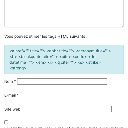
Vous pouvez utiliser les tags
HTML
suivants :
<a href="" title=""> <abbr title=""> <acronym title="">
<b> <blockquote cite=""> <cite> <code> <del
datetime=""> <em> <i> <q cite=""> <s> <strike>
<strong>
Nom
*
E-mail
*
Site web