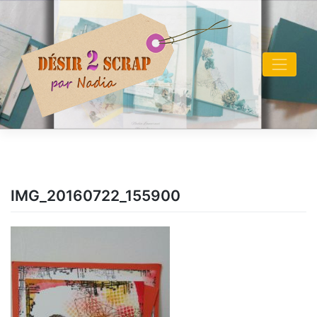
Skip
to
content
IMG_20160722_155900