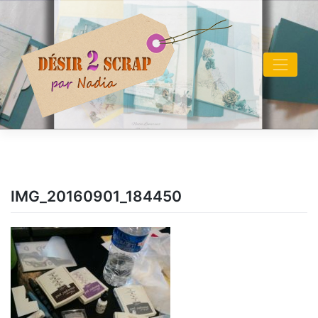
Skip
to
content
IMG_20160901_184450