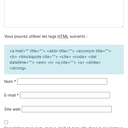
Vous pouvez utiliser les tags
HTML
suivants :
<a href="" title=""> <abbr title=""> <acronym title="">
<b> <blockquote cite=""> <cite> <code> <del
datetime=""> <em> <i> <q cite=""> <s> <strike>
<strong>
Nom
*
E-mail
*
Site web