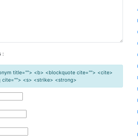
 :
cronym title=""> <b> <blockquote cite=""> <cite>
cite=""> <s> <strike> <strong>