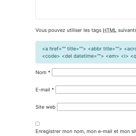
Vous pouvez utiliser les tags
HTML
suivants
<a href="" title=""> <abbr title=""> <a
<code> <del datetime=""> <em> <i> <q 
Nom
*
E-mail
*
Site web
Enregistrer mon nom, mon e-mail et mon si