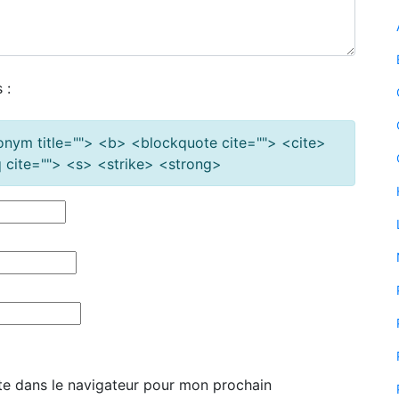
 :
cronym title=""> <b> <blockquote cite=""> <cite>
cite=""> <s> <strike> <strong>
te dans le navigateur pour mon prochain