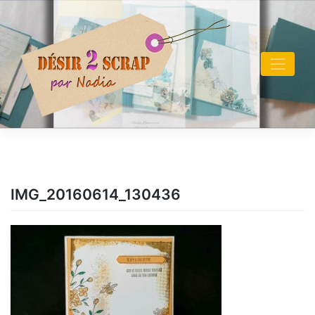
Skip
to
content
IMG_20160614_130436