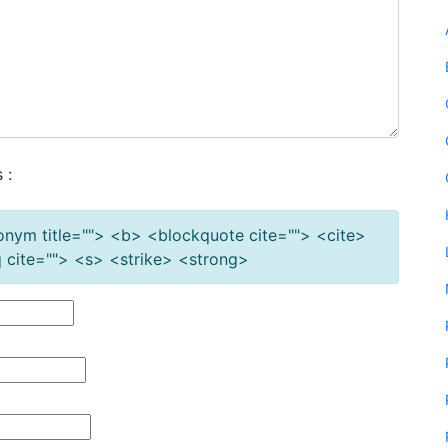
 :
cronym title=""> <b> <blockquote cite=""> <cite>
cite=""> <s> <strike> <strong>