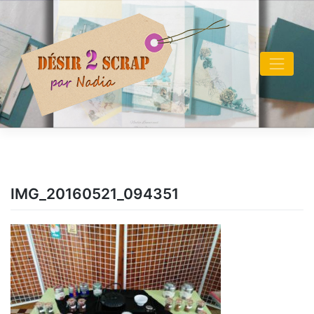
Skip
to
content
IMG_20160521_094351