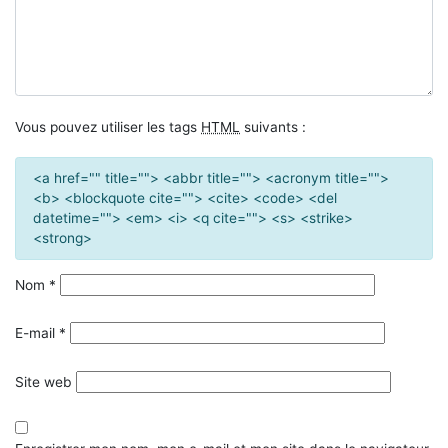
Vous pouvez utiliser les tags
HTML
suivants :
<a href="" title=""> <abbr title=""> <acronym title="">
<b> <blockquote cite=""> <cite> <code> <del
datetime=""> <em> <i> <q cite=""> <s> <strike>
<strong>
Nom
*
E-mail
*
Site web