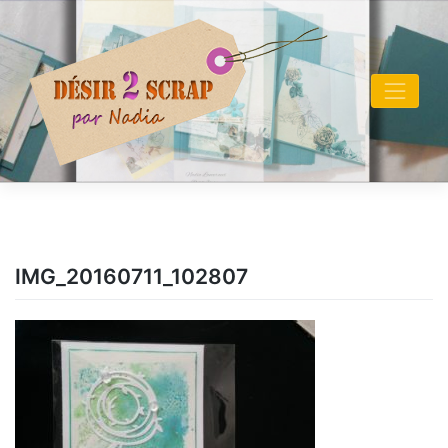
Skip
to
content
IMG_20160711_102807