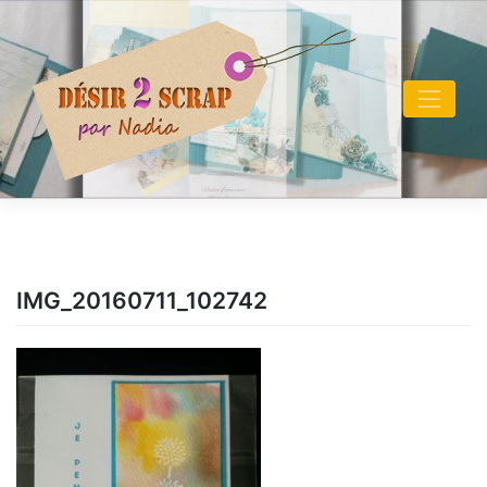
Skip
to
content
IMG_20160711_102742