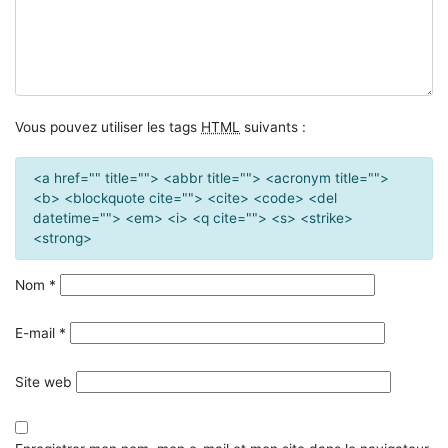
Vous pouvez utiliser les tags
HTML
suivants :
<a href="" title=""> <abbr title=""> <acronym title="">
<b> <blockquote cite=""> <cite> <code> <del
datetime=""> <em> <i> <q cite=""> <s> <strike>
<strong>
Nom
*
E-mail
*
Site web