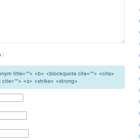
 :
cronym title=""> <b> <blockquote cite=""> <cite>
cite=""> <s> <strike> <strong>