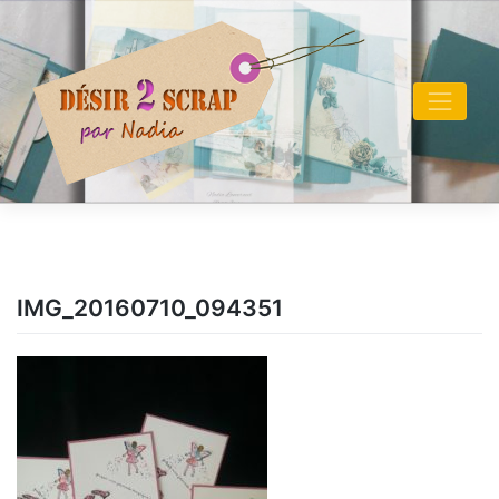
Skip
to
content
IMG_20160710_094351