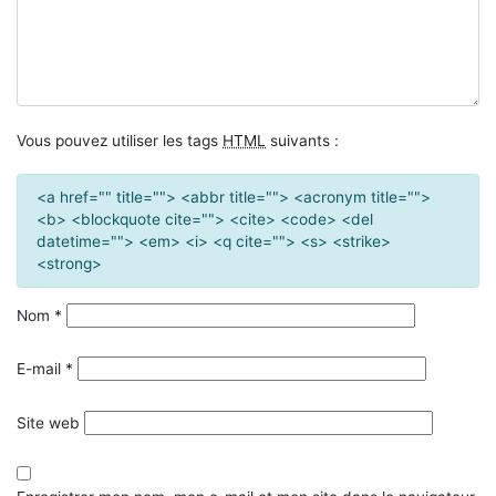
Vous pouvez utiliser les tags
HTML
suivants :
<a href="" title=""> <abbr title=""> <acronym title="">
<b> <blockquote cite=""> <cite> <code> <del
datetime=""> <em> <i> <q cite=""> <s> <strike>
<strong>
Nom
*
E-mail
*
Site web