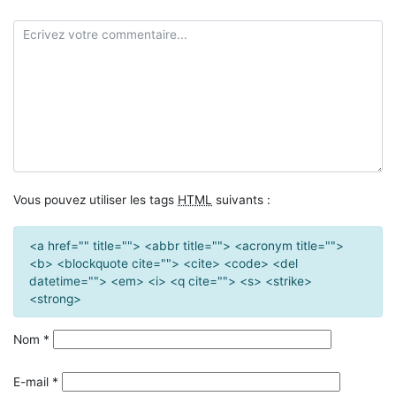
Vous pouvez utiliser les tags
HTML
suivants :
<a href="" title=""> <abbr title=""> <acronym title="">
<b> <blockquote cite=""> <cite> <code> <del
datetime=""> <em> <i> <q cite=""> <s> <strike>
<strong>
Nom
*
E-mail
*