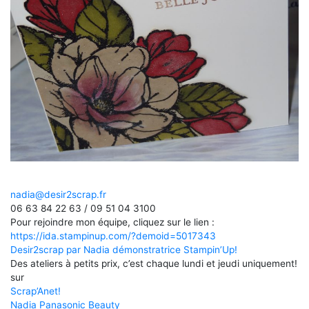
nadia@desir2scrap.fr
06 63 84 22 63 / 09 51 04 3100
Pour rejoindre mon équipe, cliquez sur le lien :
https://ida.stampinup.com/?demoid=5017343
Desir2scrap par Nadia démonstratrice Stampin’Up!
Des ateliers à petits prix, c’est chaque lundi et jeudi uniquement!
sur
Scrap’Anet!
Nadia Panasonic Beauty