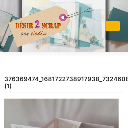
Skip
to
content
376369474_1681722738917938_732460
(1)