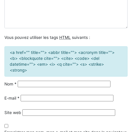
Vous pouvez utiliser les tags
HTML
suivants :
<a href="" title=""> <abbr title=""> <acronym title="">
<b> <blockquote cite=""> <cite> <code> <del
datetime=""> <em> <i> <q cite=""> <s> <strike>
<strong>
Nom
*
E-mail
*
Site web