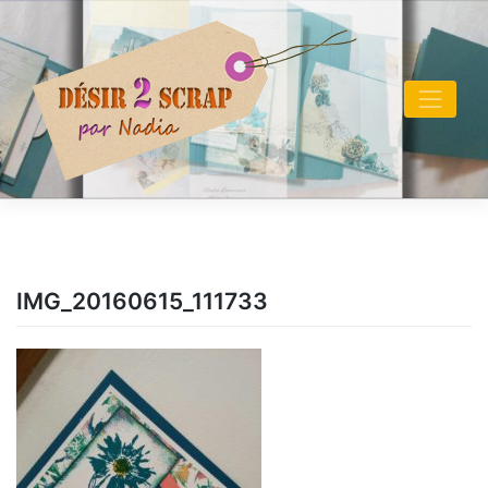
Skip
to
content
IMG_20160615_111733