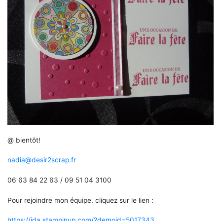
@ bientôt!
nadia@desir2scrap.fr
06 63 84 22 63 / 09 51 04 3100
Pour rejoindre mon équipe, cliquez sur le lien :
https://ida.stampinup.com/?demoid=5017343