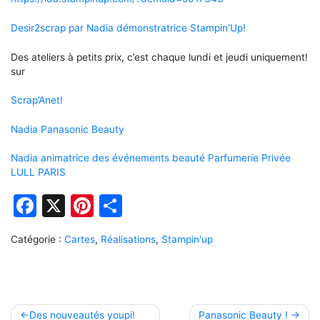
Desir2scrap par Nadia démonstratrice Stampin’Up!
Des ateliers à petits prix, c’est chaque lundi et jeudi uniquement!
sur
Scrap’Anet!
Nadia Panasonic Beauty
Nadia animatrice des événements beauté Parfumerie Privée
LULL PARIS
Facebook
X
Pinterest
Partager
Catégorie :
Cartes
,
Réalisations
,
Stampin'up
Navigation
Des nouveautés youpi!
Panasonic Beauty !