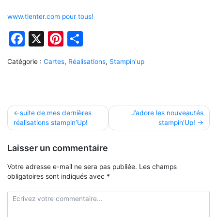
www.tlenter.com pour tous!
Facebook
X
Pinterest
Partager
Catégorie :
Cartes
,
Réalisations
,
Stampin'up
Navigation
suite de mes dernières
J’adore les nouveautés
réalisations stampin’Up!
stampin’Up!
de
l’article
Laisser un commentaire
Votre adresse e-mail ne sera pas publiée.
Les champs
obligatoires sont indiqués avec
*