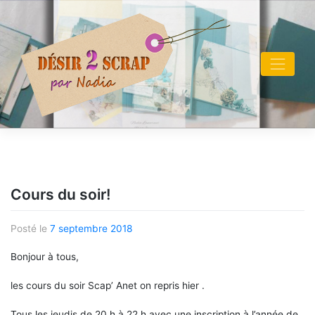
Skip
to
content
Cours du soir!
Posté le
7 septembre 2018
Bonjour à tous,
les cours du soir Scap’ Anet on repris hier .
Tous les jeudis de 20 h à 22 h avec une inscription à l’année de