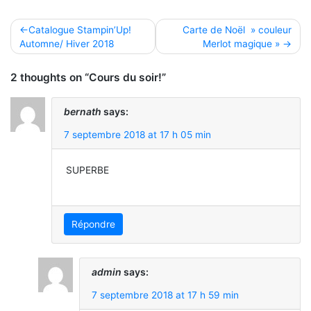
Navigation
Catalogue Stampin’Up!
Carte de Noël » couleur
Automne/ Hiver 2018
Merlot magique »
de
l’article
2 thoughts on “Cours du soir!”
bernath
says:
7 septembre 2018 at 17 h 05 min
SUPERBE
Répondre
admin
says:
7 septembre 2018 at 17 h 59 min