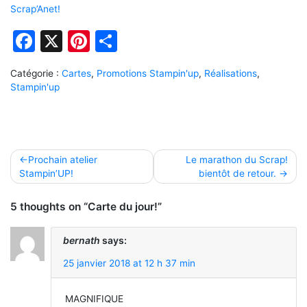
Scrap’Anet!
Facebook
X
Pinterest
Partager
Catégorie :
Cartes
,
Promotions Stampin'up
,
Réalisations
,
Stampin'up
Navigation
Prochain atelier
Le marathon du Scrap!
Stampin’UP!
bientôt de retour.
de
l’article
5 thoughts on “Carte du jour!”
bernath
says:
25 janvier 2018 at 12 h 37 min
MAGNIFIQUE