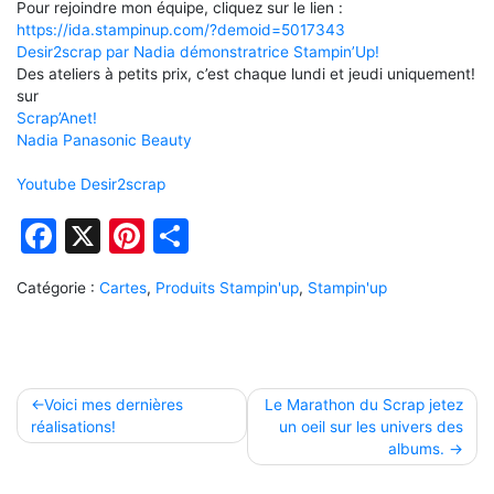
Pour rejoindre mon équipe, cliquez sur le lien :
https://ida.stampinup.com/?demoid=5017343
Desir2scrap par Nadia démonstratrice Stampin’Up!
Des ateliers à petits prix, c’est chaque lundi et jeudi uniquement!
sur
Scrap’Anet!
Nadia Panasonic Beauty
Youtube Desir2scrap
Facebook
X
Pinterest
Partager
Catégorie :
Cartes
,
Produits Stampin'up
,
Stampin'up
Navigation
Voici mes dernières
Le Marathon du Scrap jetez
réalisations!
un oeil sur les univers des
de
albums.
l’article