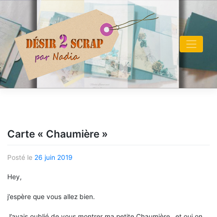
Skip
to
content
Carte « Chaumière »
Posté le
26 juin 2019
Hey,
j’espère que vous allez bien.
J’avais oublié de vous montrer ma petite Chaumière…et oui on