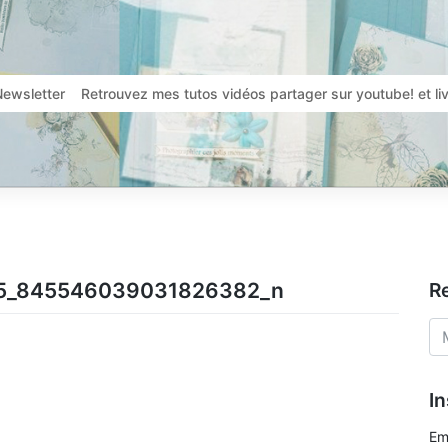
Newsletter
Retrouvez mes tutos vidéos partager sur youtube! et l
5_845546039031826382_n
R
In
Em