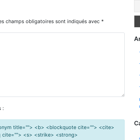
es champs obligatoires sont indiqués avec
*
Ar
 :
C
cronym title=""> <b> <blockquote cite=""> <cite>
cite=""> <s> <strike> <strong>