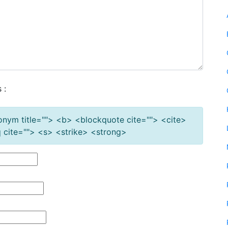
 :
cronym title=""> <b> <blockquote cite=""> <cite>
cite=""> <s> <strike> <strong>