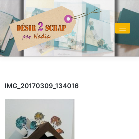
Skip
to
content
IMG_20170309_134016