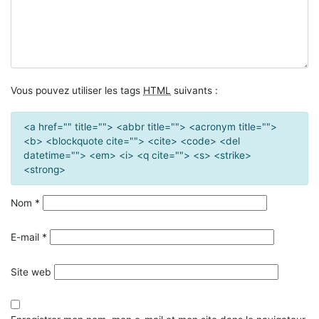
Vous pouvez utiliser les tags
HTML
suivants :
<a href="" title=""> <abbr title=""> <acronym title="">
<b> <blockquote cite=""> <cite> <code> <del
datetime=""> <em> <i> <q cite=""> <s> <strike>
<strong>
Nom
*
E-mail
*
Site web