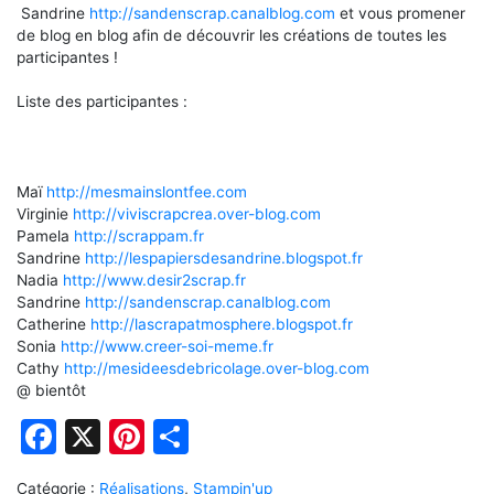
Sandrine
http://sandenscrap.canalblog.com
et vous promener
de
blog
en
blog
afin de découvrir les créations de toutes les
participantes !
Liste des participantes :
Maï
http://mesmainslontfee.com
Virginie
http://viviscrapcrea.
over-blog.com
Pamela
http://scrappam.fr
Sandrine
http://lespapiersdesandrine.blogspot.fr
Nadia
http://www.desir2scrap.fr
Sandrine
http://sandenscrap.canalblog.com
Catherine
http://lascrapatmosphere.blogspot.fr
Sonia
http://www.creer-soi-meme.fr
Cathy
http://mesideesdebricolage.over-blog.com
@ bientôt
Facebook
X
Pinterest
Partager
Catégorie :
Réalisations
,
Stampin'up