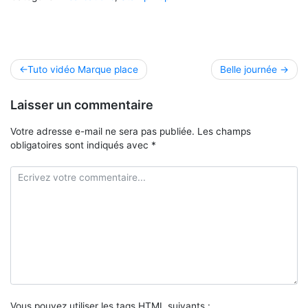
Navigation
Tuto vidéo Marque place
Belle journée
de
Laisser un commentaire
l’article
Votre adresse e-mail ne sera pas publiée.
Les champs
obligatoires sont indiqués avec
*
Vous pouvez utiliser les tags
HTML
suivants :