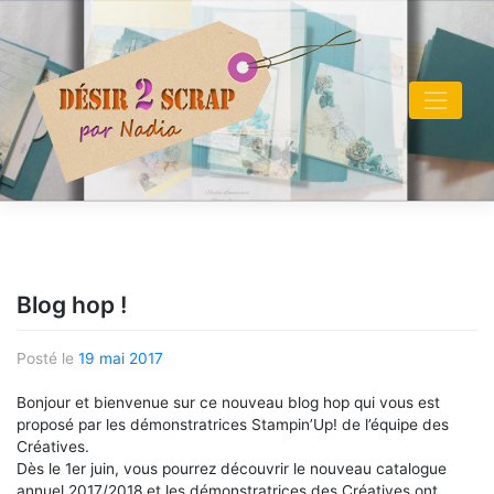
Skip
to
content
Blog hop !
Posté le
19 mai 2017
Bonjour et bienvenue sur ce nouveau
blog
hop
qui vous est
proposé par les démonstratrices Stampin’Up! de l’équipe des
Créatives.
Dès le 1er juin, vous pourrez découvrir le nouveau catalogue
annuel 2017/2018 et les démonstratrices des Créatives ont