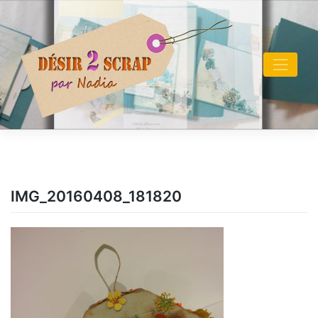
Skip
to
content
IMG_20160408_181820