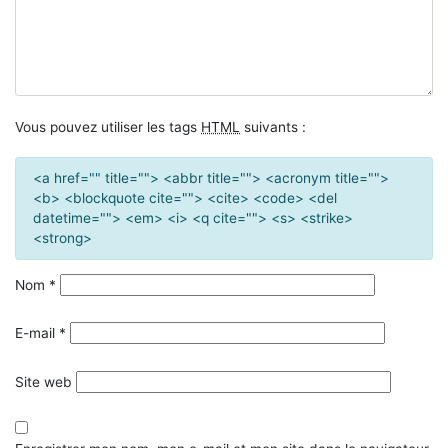
Vous pouvez utiliser les tags
HTML
suivants :
<a href="" title=""> <abbr title=""> <acronym title="">
<b> <blockquote cite=""> <cite> <code> <del
datetime=""> <em> <i> <q cite=""> <s> <strike>
<strong>
Nom
*
E-mail
*
Site web