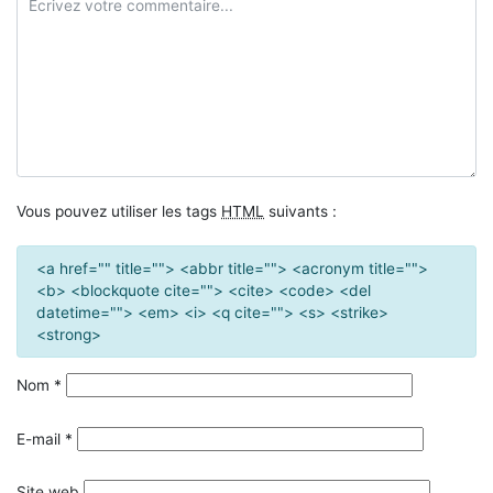
Vous pouvez utiliser les tags
HTML
suivants :
<a href="" title=""> <abbr title=""> <acronym title="">
<b> <blockquote cite=""> <cite> <code> <del
datetime=""> <em> <i> <q cite=""> <s> <strike>
<strong>
Nom
*
E-mail
*
Site web