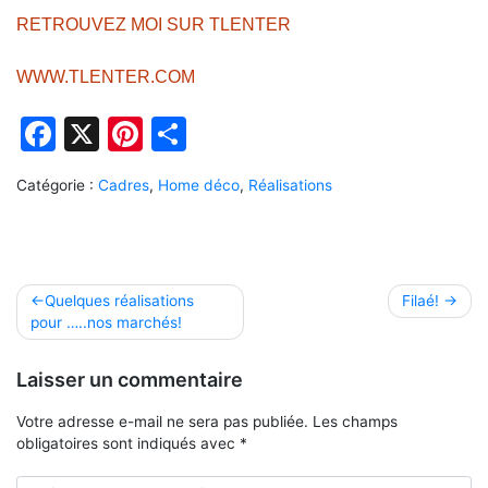
RETROUVEZ MOI SUR TLENTER
WWW.TLENTER.COM
Facebook
X
Pinterest
Partager
Catégorie :
Cadres
,
Home déco
,
Réalisations
Navigation
Quelques réalisations
Filaé!
pour …..nos marchés!
de
l’article
Laisser un commentaire
Votre adresse e-mail ne sera pas publiée.
Les champs
obligatoires sont indiqués avec
*