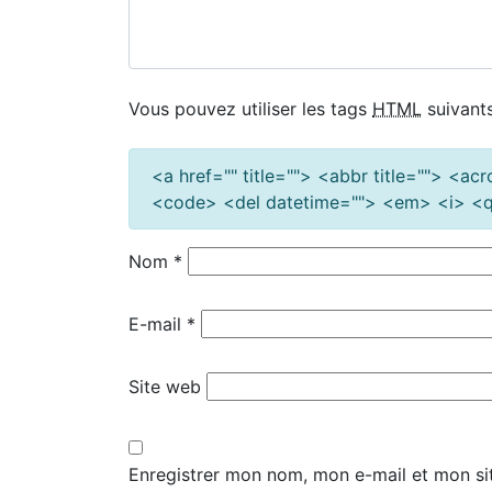
Vous pouvez utiliser les tags
HTML
suivants
<a href="" title=""> <abbr title=""> <a
<code> <del datetime=""> <em> <i> <q 
Nom
*
E-mail
*
Site web
Enregistrer mon nom, mon e-mail et mon si