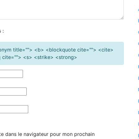
 :
cronym title=""> <b> <blockquote cite=""> <cite>
cite=""> <s> <strike> <strong>
te dans le navigateur pour mon prochain