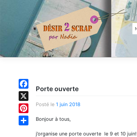
Skip
to
content
Porte ouverte
Facebook
Posté le
1 juin 2018
X
Pinterest
Bonjour à tous,
Partager
j’organise une porte ouverte le 9 et 10 juin!