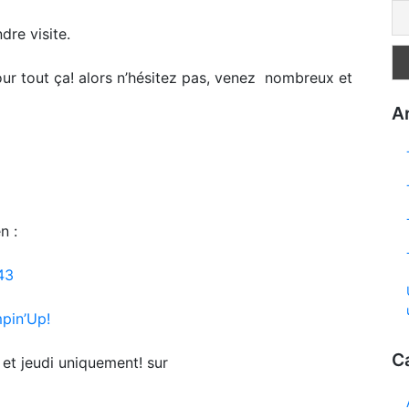
re visite.
pour tout ça! alors n’hésitez pas, venez nombreux et
Ar
n :
43
pin’Up!
C
i et jeudi uniquement! sur