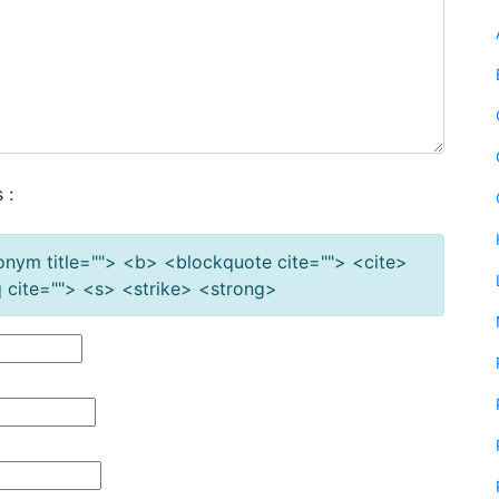
 :
cronym title=""> <b> <blockquote cite=""> <cite>
cite=""> <s> <strike> <strong>