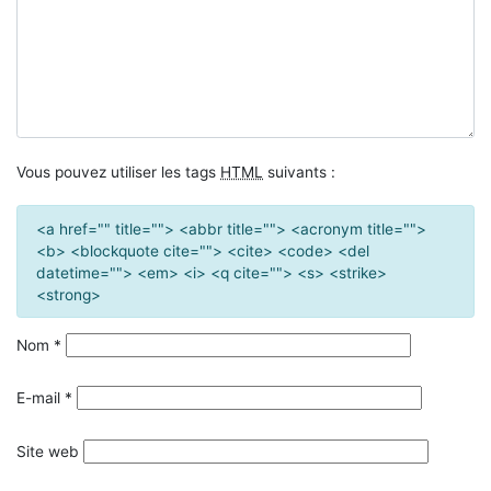
Vous pouvez utiliser les tags
HTML
suivants :
<a href="" title=""> <abbr title=""> <acronym title="">
<b> <blockquote cite=""> <cite> <code> <del
datetime=""> <em> <i> <q cite=""> <s> <strike>
<strong>
Nom
*
E-mail
*
Site web