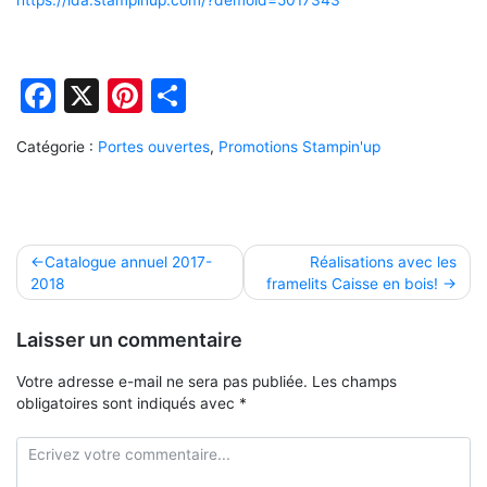
https://ida.stampinup.com/?demoid=5017343
Facebook
X
Pinterest
Partager
Catégorie :
Portes ouvertes
,
Promotions Stampin'up
Navigation
Catalogue annuel 2017-
Réalisations avec les
2018
framelits Caisse en bois!
de
l’article
Laisser un commentaire
Votre adresse e-mail ne sera pas publiée.
Les champs
obligatoires sont indiqués avec
*