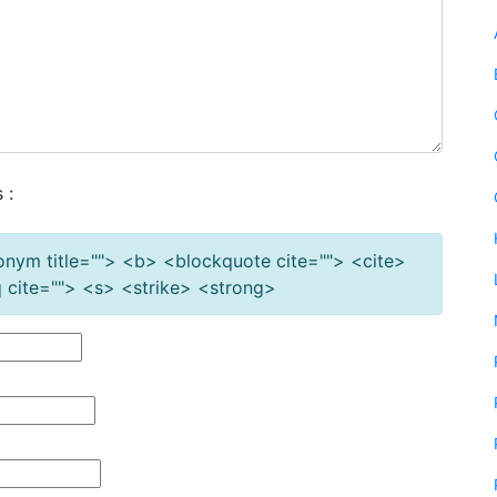
 :
cronym title=""> <b> <blockquote cite=""> <cite>
cite=""> <s> <strike> <strong>