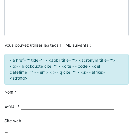
Vous pouvez utiliser les tags
HTML
suivants :
<a href="" title=""> <abbr title=""> <acronym title="">
<b> <blockquote cite=""> <cite> <code> <del
datetime=""> <em> <i> <q cite=""> <s> <strike>
<strong>
Nom
*
E-mail
*
Site web