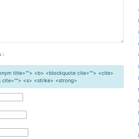
 :
cronym title=""> <b> <blockquote cite=""> <cite>
cite=""> <s> <strike> <strong>