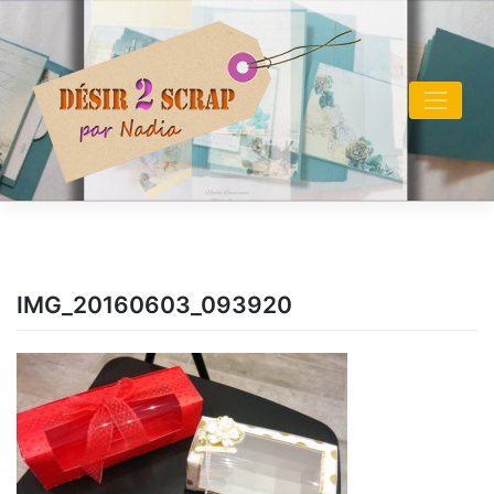
Skip
to
content
IMG_20160603_093920