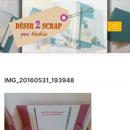
Skip
to
content
IMG_20160531_193948