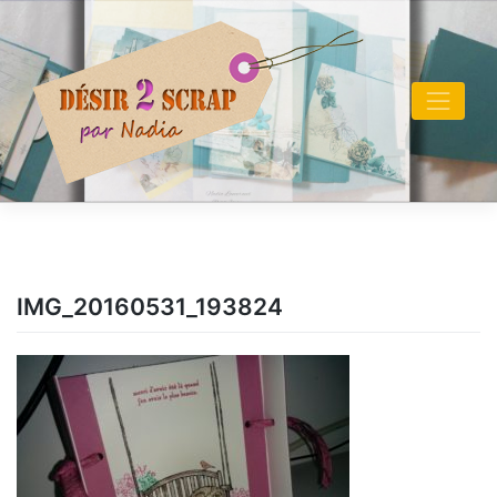
Skip
to
content
IMG_20160531_193824