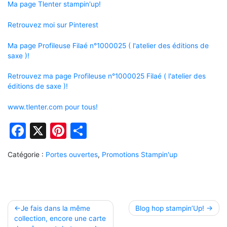
Ma page Tlenter stampin'up!
Retrouvez moi sur Pinterest
Ma page Profileuse Filaé n°1000025 ( l'atelier des éditions de
saxe )!
Retrouvez ma page Profileuse n°1000025 Filaé ( l'atelier des
éditions de saxe )!
www.tlenter.com pour tous!
Facebook
X
Pinterest
Partager
Catégorie :
Portes ouvertes
,
Promotions Stampin'up
Navigation
Je fais dans la même
Blog hop stampin’Up!
collection, encore une carte
de