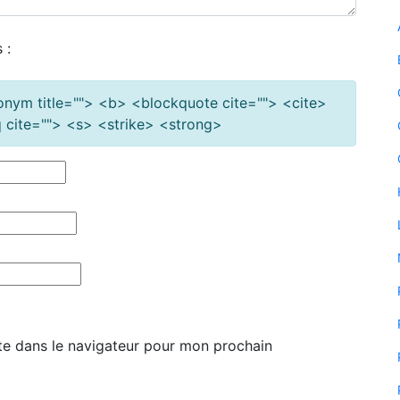
 :
cronym title=""> <b> <blockquote cite=""> <cite>
cite=""> <s> <strike> <strong>
te dans le navigateur pour mon prochain