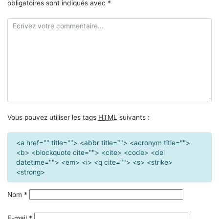
obligatoires sont indiqués avec
*
Vous pouvez utiliser les tags
HTML
suivants :
<a href="" title=""> <abbr title=""> <acronym title="">
<b> <blockquote cite=""> <cite> <code> <del
datetime=""> <em> <i> <q cite=""> <s> <strike>
<strong>
Nom
*
E-mail
*