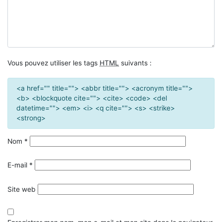
Vous pouvez utiliser les tags
HTML
suivants :
<a href="" title=""> <abbr title=""> <acronym title="">
<b> <blockquote cite=""> <cite> <code> <del
datetime=""> <em> <i> <q cite=""> <s> <strike>
<strong>
Nom
*
E-mail
*
Site web