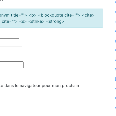
cronym title=""> <b> <blockquote cite=""> <cite>
cite=""> <s> <strike> <strong>
te dans le navigateur pour mon prochain