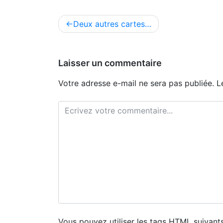
Navigation
Deux autres cartes…
de
l’article
Laisser un commentaire
Votre adresse e-mail ne sera pas publiée.
L
Vous pouvez utiliser les tags
HTML
suivants