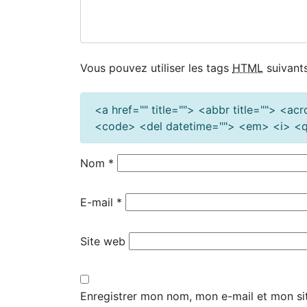
Vous pouvez utiliser les tags
HTML
suivants
<a href="" title=""> <abbr title=""> <a
<code> <del datetime=""> <em> <i> <q 
Nom
*
E-mail
*
Site web
Enregistrer mon nom, mon e-mail et mon si