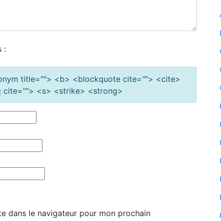
 :
cronym title=""> <b> <blockquote cite=""> <cite>
cite=""> <s> <strike> <strong>
te dans le navigateur pour mon prochain